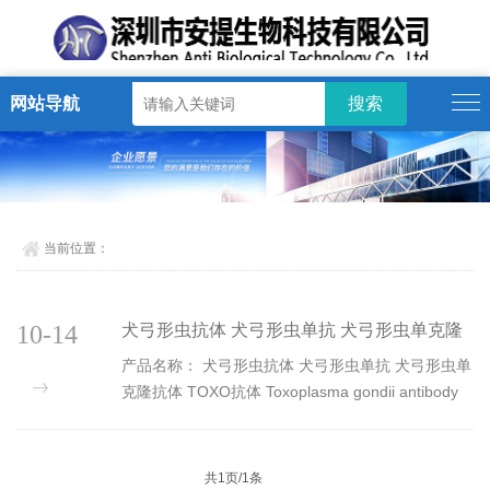
网站导航
当前位置：
10-14
犬弓形虫抗体 犬弓形虫单抗 犬弓形虫单克隆
抗体 TOXO抗体 Toxoplasma gon
产品名称： 犬弓形虫抗体 犬弓形虫单抗 犬弓形虫单
克隆抗体 TOXO抗体 Toxoplasma gondii antibody
货 号： AT01TOXOAb 抗 体 名： 抗犬弓形虫单克
隆抗体 安提生物公司长期提供犬细小，犬瘟热，猫
瘟等原...
共1页/1条